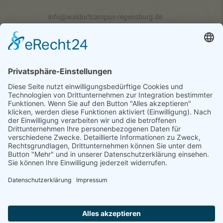
info@waldorfcampus-regensburg.de
Mo - Do 08:15-12:30 Uhr, Fr 08:15-11:30 Uhr
Über uns
Lehrplan
FAQs
Abschlüsse
Anmeldung
Termine
Datenschutz
Elternmitarbeit
Impressum
Sehenswertes:
Film "
Waldorf 100
"
auf Youtube ansehen
Facebook
Instagram