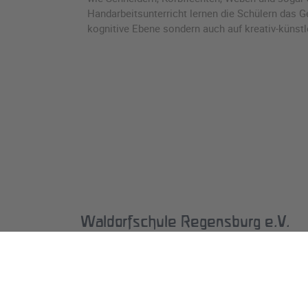
Handarbeitsunterricht lernen die Schülern das Ge
kognitive Ebene sondern auch auf kreativ-künst
Waldorfschule Regensburg e.V.
0941/462964-0
info@waldorfcampus-regensburg.de