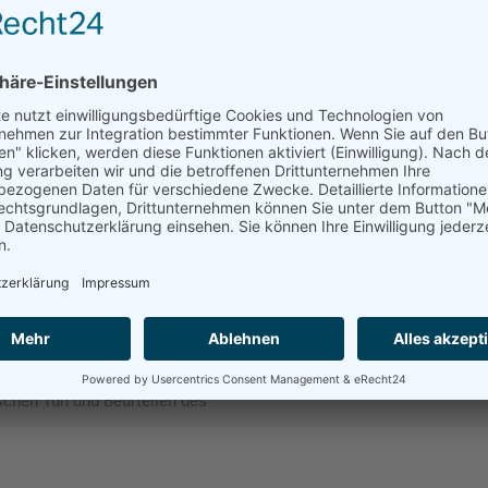
olz im Werkunterricht. Vom Sägen
 Feilen und Hobeln bis hin zu den
dchen und Jungen die einzelnen
e zu beherrschen, lernen sie auch,
schen Tun und Beurteilen des