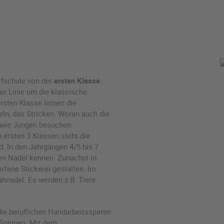
orfschule von der
ersten Klasse
ster Linie um die klassische
rsten Klasse lernen die
eln, das Stricken. Woran auch die
 wie Jungen besuchen
 ersten 3 Klassen steht die
d. In den Jahrgängen 4/5 bis 7
en Nadel kennen. Zunächst in
rfene Stickerei gestalten. Im
hnadel. Es werden z.B. Tiere
 die beruflichen Handarbeitsspaten
 Spinnen. Mit dem