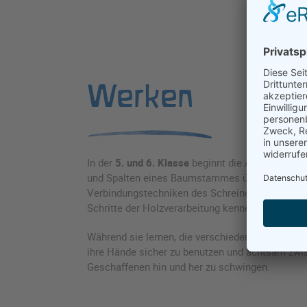
Werken
In der
5. und 6. Klasse
beginnt die Arbeit mit H
und Spalten eines Baumstammes über Schnitzen,
Verbindungstechniken des Schreiners lernen Mä
Schritte der Holzverarbeitung kennen.
Während sie lernen, die verschiedenen Werkzeug
ihre Hände sicher zu benutzen und achtsam zwi
Geschaffenen hin und her zu schwingen.