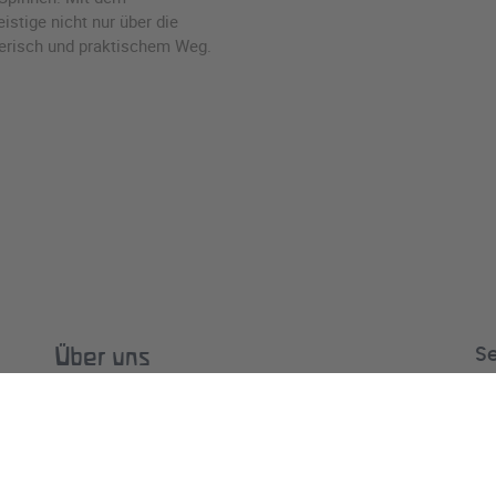
istige nicht nur über die
lerisch und praktischem Weg.
S
Über uns
Fi
Lehrplan
FAQs
Abschlüsse
Anmeldung