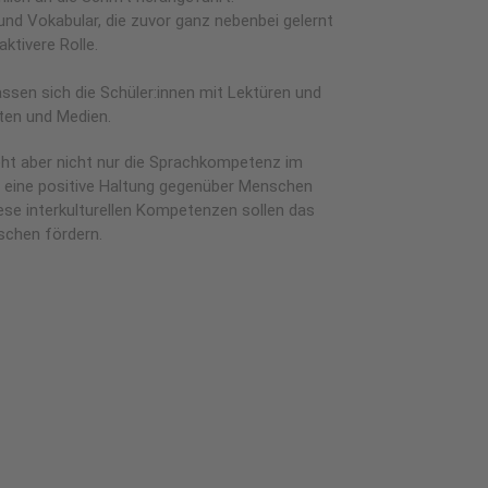
d Vokabular, die zuvor ganz nebenbei gelernt
ktivere Rolle.
ssen sich die Schüler:innen mit Lektüren und
ten und Medien.
ht aber nicht nur die Sprachkompetenz im
o, eine positive Haltung gegenüber Menschen
iese interkulturellen Kompetenzen sollen das
chen fördern.