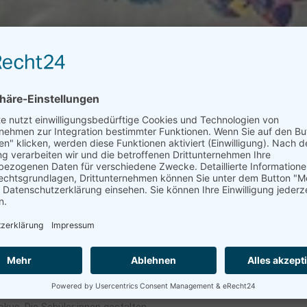
gangsstufen
(ab 1. Klasse)
noch
ender Ablauf von Liedern, Reimen,
atürliche Art und Weise an die
rnen dabei mit dem ganzen Körper.
e und kreative Denkfähigkeit.
ichkeit. In der
4. Klasse
steht
kus. Die Schüler:innen gestalten