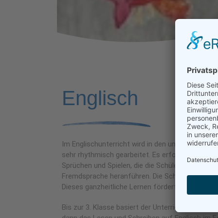
Englisch
Im Englischunterricht wird in den unteren Jahr
sehr rhythmisch gearbeitet. Es erfolgt ein fließ
Sprüchen und Spielen, die die Schüler:innen auf n
Fremdsprache heranführen. Die Schüler:innen le
Dieses ganzheitliche Lernen fördert die abstrakt
Bis zur 3. Klasse basiert der Unterricht auf Mündl
dann das Lesen und Schreiben auf Englisch im Fo