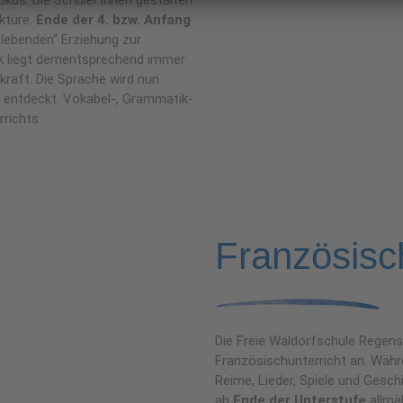
ktüre.
Ende der 4. bzw. Anfang
elebenden“ Erziehung zur
 liegt dementsprechend immer
raft. Die Sprache wird nun
 entdeckt. Vokabel-, Grammatik-
richts.
Französisc
Die Freie Waldorfschule Regens
Französischunterricht an. Währ
Reime, Lieder, Spiele und Geschi
ab
Ende der Unterstufe
allmäh