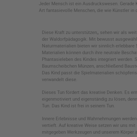
Jeder Mensch ist ein Ausdruckswesen. Gerade Kin
Art fantasievolle Menschen, die wie Künstler i
Diese Kraft zu unterstützen,, sehen wir als wei
der Waldorfpädagogik. Mit bewusst ausgewähl
Naturmaterialien bieten wir sinnlich erlebbare
Materialien können durch ihre neutrale Beschaf
Phantasieleben des Kindes integriert werden.
Baumscheibchen Münzen, anschließend Baustei
Das Kind passt die Spielmaterialien schöpferis
verwandelt diese.
Dieses Tun fördert das kreative Denken. Es e
eigenmotiviert und eigenständig zu lösen, denn 
Tun. Das Kind ist frei in seinem Tun.
Innere Erlebnisse und Wahrnehmungen werden
vertieft. Auf kreative Weise setzen wir uns mit
mitgegeben Werkzeugen und unserem Körper a