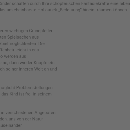
der schaffen durch Ihre schöpferischen Fantasiekräfte eine lebendig
n das unscheinbarste Holzstück „Bedeutung“ hinein träumen können.
teren wichtigen Grundpfeiler
ten Spielsachen aus
 Spielmöglichkeiten. Die
fenheit leicht in das
 So werden aus
ne, dann wieder Knöpfe etc.
ch seiner inneren Welt an und
rmöglicht Problemstellungen
das Kind ist frei in seinem
 in verschiedenen Angeboten
 den, uns von der Natur
useinander.