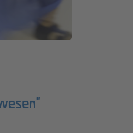
swesen“