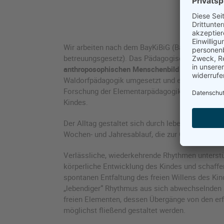
Wir arbeiten nach dem BayKiBiG (Bayerisches Ki
betreuungsgesetz). Das Pädagogische Leitbild or
anthroposophischen Menschenbild
und wird als 
Waldorfpädagogik umgesetzt und erweitert durc
Forschung der Elementarpädagogik und einer ga
Kindes.
Der Alltag gestaltet sich durch lebendige wied
Wochen- und Jahresablauf, die zur Orientierung 
Verlässliche, wiederkehrende Rhythmen unterstü
körperliche Entwicklung des Kindes und schaffe
spontanen Entfaltung des freien Willens des Kin
„lebendiger“ Rhythmus aus sich abwechselnden a
freien Elementen, dessen Übergänge von den e
möglichst fließend gestaltet werden.