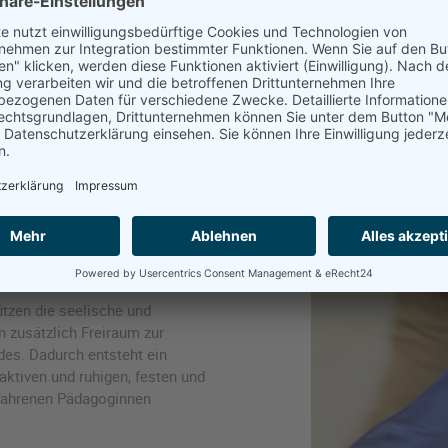
nderbildungs- und -
ientiert sich am
Grundlage im Sinne der
h aktuelle Wissensstände der
nzheitlichen Betrachtung des
erkehrende Rhythmen im Tages-,
und Strukturierung dienen.
tzen die seelische und
n zusätzlich Freiraum zur
des. Dadurch entsteht ein
ktiven und ruhigen, festen und
rfahrenen Pädagoginnen