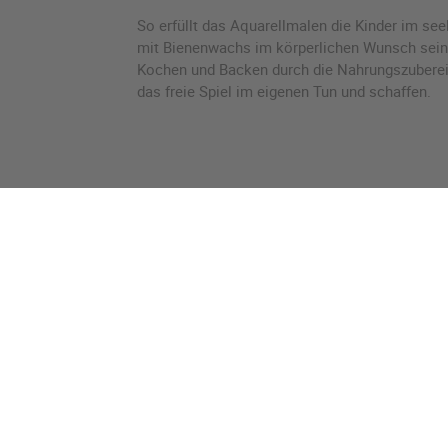
So erfüllt das Aquarellmalen die Kinder im se
mit Bienenwachs im körperlichen Wunsch sein
Kochen und Backen durch die Nahrungszuberei
das freie Spiel im eigenen Tun und schaffen.
Waldorfschule Regensburg e.V.