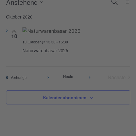
Veranstaltungen
Anstehend
Verans
Ve
Suche
Liste
Datum
An
Suche
Oktober 2026
wählen.
Na
und
Ansicht
SA.
10
Naviga
10 Oktober @ 13:30
-
15:30
Naturwarenbasar 2026
Heute
Nächste
Veranstaltungen
Vorherige
Veransta
Kalender abonnieren