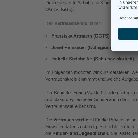
für die gesamte Schul- und Kindergartengeme
OGTS, KiGa).
Den
Vertrauenskreis
bilden:
Franziska Artmann (OGTS)
Josef Ramsauer (Kollegium)
Isabelle Steinhelfer (Schulsozialarbeit)
Im Folgenden möchten wir kurz darstellen, we
Vertrauenskreis einnimmt und welche Aufgabe
Der Bund der Freien Waldorfschulen hat mit 
Schutzkonzept an jeder Schule auch die Einri
Vertrauensstelle benannt.
Die
Vertrauensstelle
ist für die Prävention un
Gewaltvorfällen zuständig. Sie richtet sich mi
die
Kinder- und Jugendlichen
. Sie leistet B