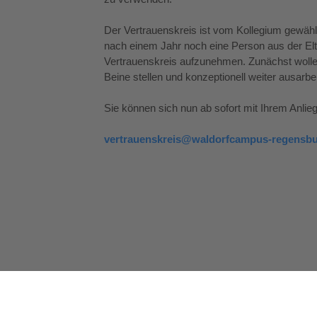
Der Vertrauenskreis ist vom Kollegium gewählt
nach einem Jahr noch eine Person aus der Elt
Vertrauenskreis aufzunehmen. Zunächst wollen
Beine stellen und konzeptionell weiter ausarbe
Sie können sich nun ab sofort mit Ihrem Anli
vertrauenskreis@waldorfcampus-regensbu