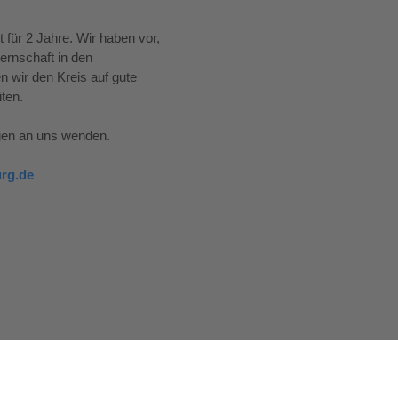
 für 2 Jahre. Wir haben vor,
ernschaft in den
 wir den Kreis auf gute
iten.
egen an uns wenden.
rg.de