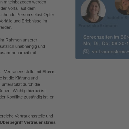
llen miteinbezogen werden
der Vorfall auf dem
esuchende Person selbst Opfer
Vorfälle und Erlebnisse im
werden.
be im Rahmen unserer
dsätzlich unabhängig und
 Zusammenarbeit mit
r Vertrauensstelle mit
Eltern,
e ist die Klärung und
 unterstützt durch die
hen. Wichtig hierbei ist,
er Konflikte zuständig ist, er
reiche Vertrauensstelle und
Überbegriff Vertrauenskreis