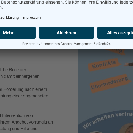
inschaft ansprechbar (Schule,
lche Rolle der
n damit einhergehen.
der Forderung nach einem
chtung einer sogenannten
d Intervention von
t ihrem Angebot vorrangig an
eratung und Hilfe und