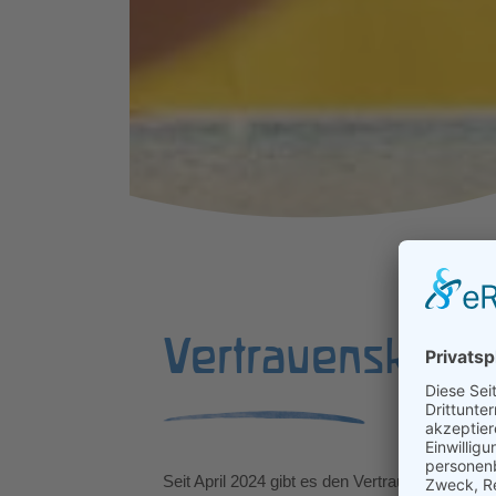
Vertrauenskreis
Seit April 2024 gibt es den Vertrauenskreis an