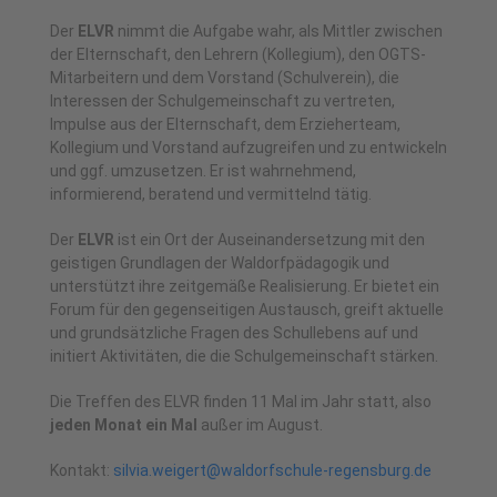
Der
ELVR
nimmt die Aufgabe wahr, als Mittler zwischen
der Elternschaft, den Lehrern (Kollegium), den OGTS-
Mitarbeitern und dem Vorstand (Schulverein), die
Interessen der Schulgemeinschaft zu vertreten,
Impulse aus der Elternschaft, dem Erzieherteam,
Kollegium und Vorstand aufzugreifen und zu entwickeln
und ggf. umzusetzen. Er ist wahrnehmend,
informierend, beratend und vermittelnd tätig.
Der
ELVR
ist ein Ort der Auseinandersetzung mit den
geistigen Grundlagen der Waldorfpädagogik und
unterstützt ihre zeitgemäße Realisierung. Er bietet ein
Forum für den gegenseitigen Austausch, greift aktuelle
und grundsätzliche Fragen des Schullebens auf und
initiert Aktivitäten, die die Schulgemeinschaft stärken.
Die Treffen des ELVR finden 11 Mal im Jahr statt, also
jeden Monat ein Mal
außer im August.
Kontakt:
silvia.weigert@waldorfschule-regensburg.de