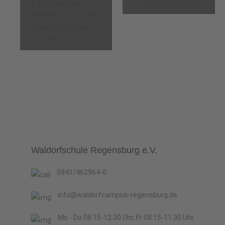
Elternabend:
Infotag I 24/25
Navigation
Mediennutzung im
Grundschulalter –
schulintern
Waldorfschule Regensburg e.V.
0941/462964-0
info@waldorfcampus-regensburg.de
Mo - Do 08:15-12:30 Uhr, Fr 08:15-11:30 Uhr